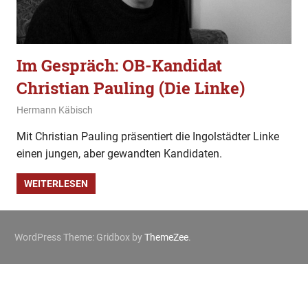
Im Gespräch: OB-Kandidat
Christian Pauling (Die Linke)
9. Februar 2020
Hermann Käbisch
Allgemein
,
Im Gespräch
Mit Christian Pauling präsentiert die Ingolstädter Linke
einen jungen, aber gewandten Kandidaten.
WEITERLESEN
WordPress Theme: Gridbox by
ThemeZee
.