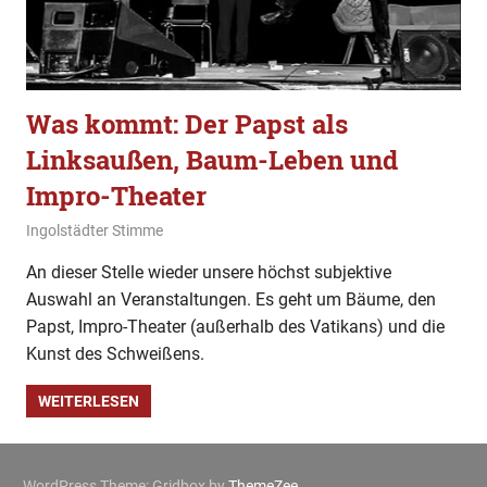
Was kommt: Der Papst als
Linksaußen, Baum-Leben und
Impro-Theater
19. Januar 2020
Ingolstädter Stimme
Allgemein
An dieser Stelle wieder unsere höchst subjektive
Auswahl an Veranstaltungen. Es geht um Bäume, den
Papst, Impro-Theater (außerhalb des Vatikans) und die
Kunst des Schweißens.
WEITERLESEN
WordPress Theme: Gridbox by
ThemeZee
.