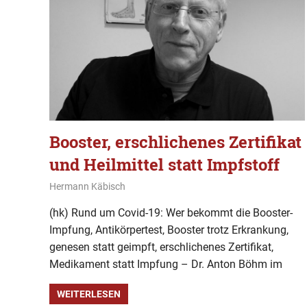
Booster, erschlichenes Zertifikat
und Heilmittel statt Impfstoff
8. November 2021
Hermann Käbisch
Allgemein
,
Wissen
(hk) Rund um Covid-19: Wer bekommt die Booster-
Impfung, Antikörpertest, Booster trotz Erkrankung,
genesen statt geimpft, erschlichenes Zertifikat,
Medikament statt Impfung – Dr. Anton Böhm im
WEITERLESEN