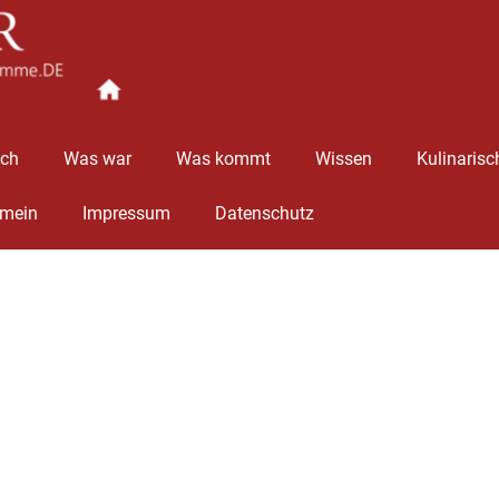
Ingolstädter
Stimme
äch
Was war
Was kommt
Wissen
Kulinarisc
emein
Impressum
Datenschutz