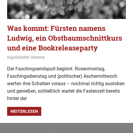
Was kommt: Fürsten namens
Ludwig, ein Obstbaumschnittkurs
und eine Bookreleaseparty
23. Februar 2020
Ingolstädter Stimme
Was kommt
Der Faschingsendspurt beginnt. Rosenmontag,
Faschingsdienstag und (politischer) Aschermittwoch
werfen ihre Schatten voraus – nochmal richtig austoben
und genießen, schließlich wartet die Fastenzeit bereits
hinter der
WEITERLESEN