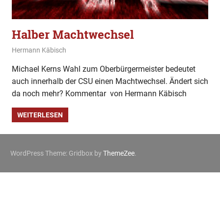
Halber Machtwechsel
24. Februar 2025
Hermann Käbisch
Allgemein
,
Kommentar
Michael Kerns Wahl zum Oberbürgermeister bedeutet
auch innerhalb der CSU einen Machtwechsel. Ändert sich
da noch mehr? Kommentar von Hermann Käbisch
WEITERLESEN
WordPress Theme: Gridbox by
ThemeZee
.