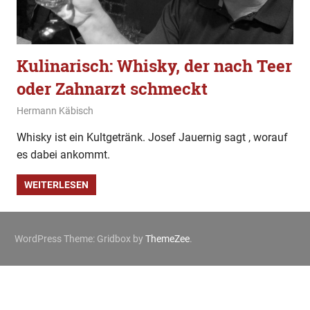
Kulinarisch: Whisky, der nach Teer
oder Zahnarzt schmeckt
19. Januar 2020
Hermann Käbisch
Allgemein
,
Gesellschaft
,
Kulinarisch
,
Wissen
Whisky ist ein Kultgetränk. Josef Jauernig sagt , worauf
es dabei ankommt.
WEITERLESEN
WordPress Theme: Gridbox by
ThemeZee
.