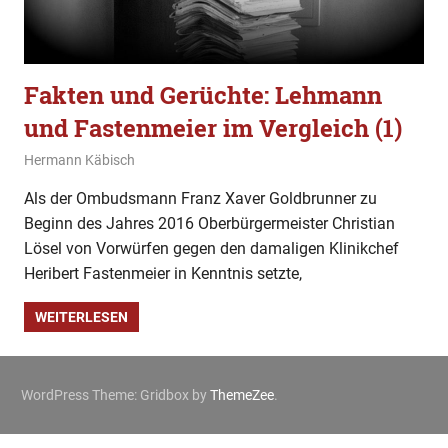
Fakten und Gerüchte: Lehmann
und Fastenmeier im Vergleich (1)
16. Februar 2020
Hermann Käbisch
Allgemein
,
Fakten und Gerüchte
Als der Ombudsmann Franz Xaver Goldbrunner zu
Beginn des Jahres 2016 Oberbürgermeister Christian
Lösel von Vorwürfen gegen den damaligen Klinikchef
Heribert Fastenmeier in Kenntnis setzte,
WEITERLESEN
WordPress Theme: Gridbox by
ThemeZee
.