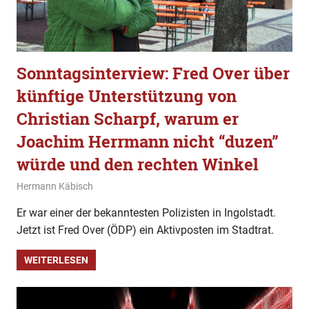
Sonntagsinterview: Fred Over über
künftige Unterstützung von
Christian Scharpf, warum er
Joachim Herrmann nicht “duzen”
würde und den rechten Winkel
25. März 2023
Hermann Käbisch
Allgemein
,
Gesellschaft
,
Sonntagsinterview
Er war einer der bekanntesten Polizisten in Ingolstadt.
Jetzt ist Fred Over (ÖDP) ein Aktivposten im Stadtrat.
WEITERLESEN