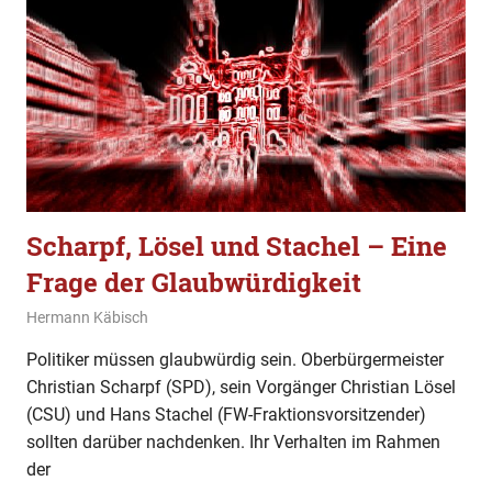
Scharpf, Lösel und Stachel – Eine
Frage der Glaubwürdigkeit
15. März 2023
Hermann Käbisch
Allgemein
,
Gesellschaft
,
Kommentar
Politiker müssen glaubwürdig sein. Oberbürgermeister
Christian Scharpf (SPD), sein Vorgänger Christian Lösel
(CSU) und Hans Stachel (FW-Fraktionsvorsitzender)
sollten darüber nachdenken. Ihr Verhalten im Rahmen
der