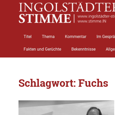
Titel
Thema
Kommentar
Im Gespr
Fakten und Gerüchte
Bekenntnisse
Allg
Zum
Inhalt
Schlagwort:
Fuchs
springen