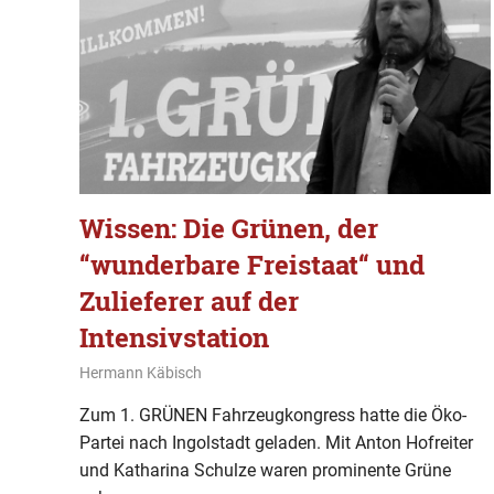
Wissen: Die Grünen, der
“wunderbare Freistaat“ und
Zulieferer auf der
Intensivstation
9. Februar 2020
Hermann Käbisch
Allgemein
,
Gesellschaft
,
Wissen
Zum 1. GRÜNEN Fahrzeugkongress hatte die Öko-
Partei nach Ingolstadt geladen. Mit Anton Hofreiter
und Katharina Schulze waren prominente Grüne