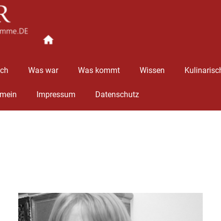
Ingolstädter
Stimme
äch
Was war
Was kommt
Wissen
Kulinarisc
emein
Impressum
Datenschutz