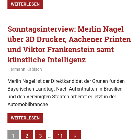
WEITERLESEN
Sonntagsinterview: Merlin Nagel
über 3D Drucker, Aachener Printen
und Viktor Frankenstein samt
künstliche Intelligenz
9. September 2023
Hermann Käbisch
Allgemein
,
Gesellschaft
,
Sonntagsinterview
Merlin Nagel ist der Direktkandidat der Grünen für den
Bayerischen Landtag. Nach Aufenthalten in Brasilien
und den Vereinigten Staaten arbeitet er jetzt in der
Automobilbranche
WEITERLESEN
Beitragsnavigation
Nächste
1
2
3
…
11
»