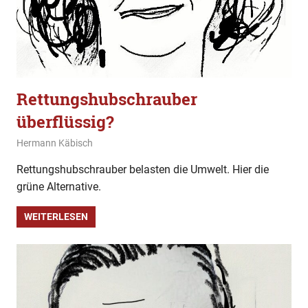
Rettungshubschrauber
überflüssig?
12. Januar 2024
Hermann Käbisch
Allgemein
,
Fakten und Gerüchte
,
Gesellschaft
Rettungshubschrauber belasten die Umwelt. Hier die
grüne Alternative.
WEITERLESEN