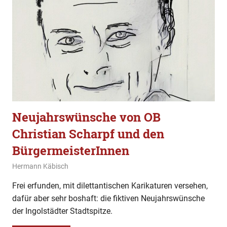
Neujahrswünsche von OB
Christian Scharpf und den
BürgermeisterInnen
31. Dezember 2023
Hermann Käbisch
Allgemein
,
Gesellschaft
,
Kommentar
Frei erfunden, mit dilettantischen Karikaturen versehen,
dafür aber sehr boshaft: die fiktiven Neujahrswünsche
der Ingolstädter Stadtspitze.