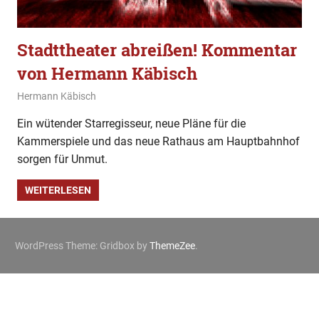
Stadttheater abreißen! Kommentar
von Hermann Käbisch
30. August 2022
Hermann Käbisch
Allgemein
,
Gesellschaft
,
Kommentar
Ein wütender Starregisseur, neue Pläne für die
Kammerspiele und das neue Rathaus am Hauptbahnhof
sorgen für Unmut.
WEITERLESEN
WordPress Theme: Gridbox by
ThemeZee
.