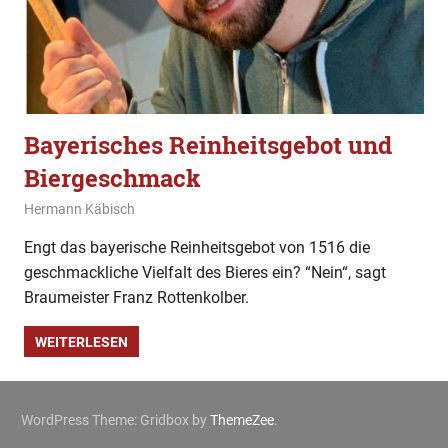
Bayerisches Reinheitsgebot und
Biergeschmack
9. April 2023
Hermann Käbisch
Allgemein
,
Gesellschaft
,
Im Gespräch
,
Sonntagsinterview
Engt das bayerische Reinheitsgebot von 1516 die
geschmackliche Vielfalt des Bieres ein? “Nein“, sagt
Braumeister Franz Rottenkolber.
WEITERLESEN
WordPress Theme: Gridbox by
ThemeZee
.