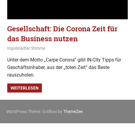
Gesellschaft: Die Corona Zeit für
das Business nutzen
22. März 2020
Ingolstädter Stimme
Gesellschaft
Unter dem Motto „Carpe Corona“ gibt IN-City Tipps für
Geschäftsinhaber, aus der „toten Zeit“ das Beste
rauszuholen.
WEITERLESEN
WordPress Theme: Gridbox by
ThemeZee
.