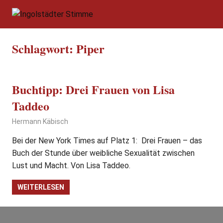
Zum
Ingolstädter
Inhalt
Digitale
springen
Sonntagszeitung
Stimme
Schlagwort:
Piper
für
Ingolstadt
und
die
Buchtipp: Drei Frauen von Lisa
Region
Taddeo
19. Januar 2020
Hermann Käbisch
Allgemein
,
Buchtipp
,
Gesellschaft
,
Wissen
Bei der New York Times auf Platz 1: Drei Frauen – das
Buch der Stunde über weibliche Sexualität zwischen
Lust und Macht. Von Lisa Taddeo.
WEITERLESEN