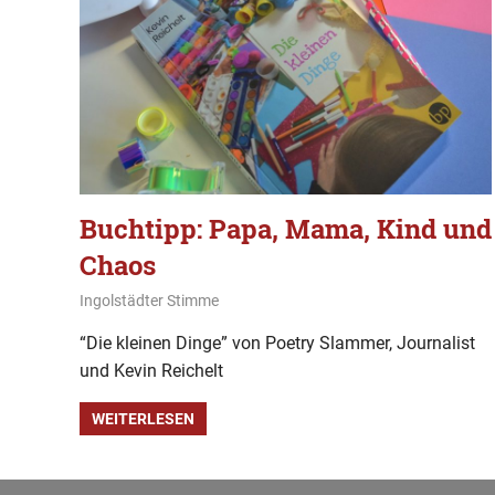
Buchtipp: Papa, Mama, Kind und
Chaos
15. März 2020
Ingolstädter Stimme
Buchtipp
“Die kleinen Dinge” von Poetry Slammer, Journalist
und Kevin Reichelt
WEITERLESEN