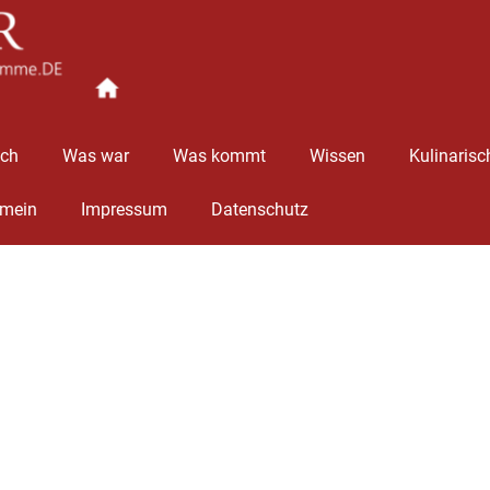
Ingolstädter
Stimme
äch
Was war
Was kommt
Wissen
Kulinarisc
emein
Impressum
Datenschutz