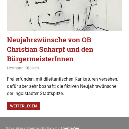
Neujahrswünsche von OB
Christian Scharpf und den
BürgermeisterInnen
31. Dezember 2023
Hermann Käbisch
Allgemein
,
Gesellschaft
,
Kommentar
Frei erfunden, mit dilettantischen Karikaturen versehen,
dafür aber sehr boshaft: die fiktiven Neujahrswünsche
der Ingolstädter Stadtspitze.
WEITERLESEN
WordPress Theme: Gridbox by
ThemeZee
.