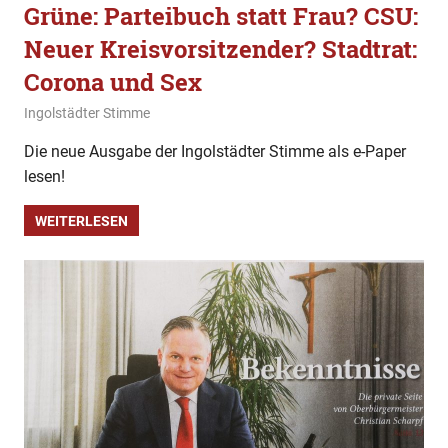
Grüne: Parteibuch statt Frau? CSU:
Neuer Kreisvorsitzender? Stadtrat:
Corona und Sex
16. November 2020
Ingolstädter Stimme
Allgemein
,
Bekenntnisse
,
Fakten und Gerüchte
,
Gesellschaft
,
Im Gespräch
,
Kulinarisch
Die neue Ausgabe der Ingolstädter Stimme als e-Paper
lesen!
WEITERLESEN