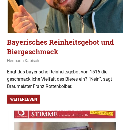
Bayerisches Reinheitsgebot und
Biergeschmack
9. April 2023
Hermann Käbisch
Allgemein
,
Gesellschaft
,
Im Gespräch
,
Sonntagsinterview
Engt das bayerische Reinheitsgebot von 1516 die
geschmackliche Vielfalt des Bieres ein? “Nein“, sagt
Braumeister Franz Rottenkolber.
WEITERLESEN