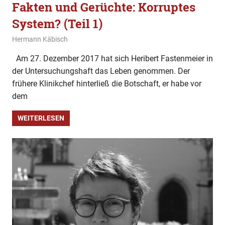
Fakten und Gerüchte: Korruptes
System? (Teil 1)
29. Dezember 2019
Hermann Käbisch
Allgemein
,
Fakten und Gerüchte
Am 27. Dezember 2017 hat sich Heribert Fastenmeier in
der Untersuchungshaft das Leben genommen. Der
frühere Klinikchef hinterließ die Botschaft, er habe vor
dem
WEITERLESEN