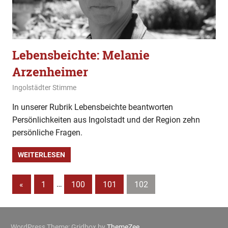
Lebensbeichte: Melanie
Arzenheimer
29. Dezember 2019
Ingolstädter Stimme
Bekenntnisse
In unserer Rubrik Lebensbeichte beantworten
Persönlichkeiten aus Ingolstadt und der Region zehn
persönliche Fragen.
WEITERLESEN
Beitragsnavigation
Vorherige
«
1
…
100
101
102
Beiträge
WordPress Theme: Gridbox by
ThemeZee
.