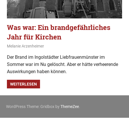
Was war: Ein brandgefährliches
Jahr für Kirchen
29. Dezember 2019
Melanie Arzenheimer
Allgemein
Der Brand im Ingolstädter Liebfrauenmünster im
Sommer war im Nu gelöscht. Aber er hätte verheerende
Auswirkungen haben können.
WEITERLESEN
WordPress Theme: Gridbox by
ThemeZee
.