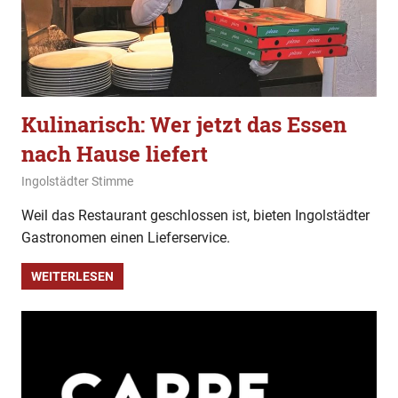
Kulinarisch: Wer jetzt das Essen
nach Hause liefert
22. März 2020
Ingolstädter Stimme
Kulinarisch
Weil das Restaurant geschlossen ist, bieten Ingolstädter
Gastronomen einen Lieferservice.
WEITERLESEN