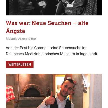
Was war: Neue Seuchen – alte
Ängste
22. März 2020
Melanie Arzenheimer
Was war
,
Wissen
Von der Pest bis Corona – eine Spurensuche im
Deutschen Medizinhistorischen Museum in Ingolstadt
WEITERLESEN