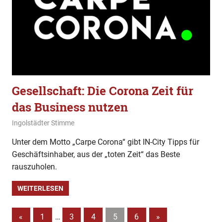
Gesellschaft: Die Corona Zeit für
das Business nutzen
22. März 2020
Ingolstädter Stimme
Gesellschaft
Unter dem Motto „Carpe Corona“ gibt IN-City Tipps für
Geschäftsinhaber, aus der „toten Zeit“ das Beste
rauszuholen.
WEITERLESEN
Beitragsnavigation
Vorherige
Nächste
«
1
…
3
4
5
6
»