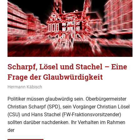
Scharpf, Lösel und Stachel – Eine
Frage der Glaubwürdigkeit
15. März 2023
Hermann Käbisch
Allgemein
,
Gesellschaft
,
Kommentar
Politiker müssen glaubwürdig sein. Oberbürgermeister
Christian Scharpf (SPD), sein Vorgänger Christian Lösel
(CSU) und Hans Stachel (FW-Fraktionsvorsitzender)
sollten darüber nachdenken. Ihr Verhalten im Rahmen
der