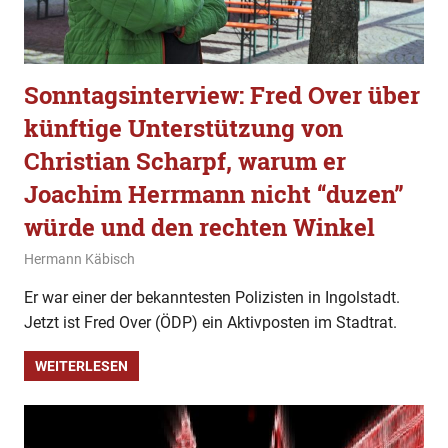
Sonntagsinterview: Fred Over über
künftige Unterstützung von
Christian Scharpf, warum er
Joachim Herrmann nicht “duzen”
würde und den rechten Winkel
25. März 2023
Hermann Käbisch
Allgemein
,
Gesellschaft
,
Sonntagsinterview
Er war einer der bekanntesten Polizisten in Ingolstadt.
Jetzt ist Fred Over (ÖDP) ein Aktivposten im Stadtrat.
WEITERLESEN