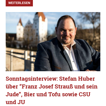
WEITERLESEN
Sonntagsinterview: Stefan Huber
über “Franz Josef Strauß und sein
Jude”, Bier und Tofu sowie CSU
und JU