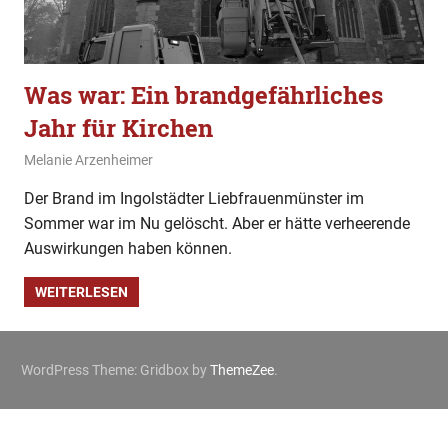
Was war: Ein brandgefährliches
Jahr für Kirchen
29. Dezember 2019
Melanie Arzenheimer
Allgemein
Der Brand im Ingolstädter Liebfrauenmünster im
Sommer war im Nu gelöscht. Aber er hätte verheerende
Auswirkungen haben können.
WEITERLESEN
WordPress Theme: Gridbox by
ThemeZee
.