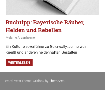
Buchtipp: Bayerische Räuber,
Helden und Rebellen
2. Februar 2020
Melanie Arzenheimer
Buchtipp
Ein Kulturreiseverführer zu Geierwally, Jennerwein,
Kneißl und anderen heldenhaften Gestalten
WEITERLESEN
WordPress Theme: Gridbox by
ThemeZee
.