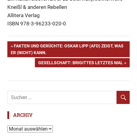
Kneißl & anderen Rebellen
Allitera Verlag
ISBN 978-3-96233-020-0
Allitera
Beitragsnavigation
VORHERIGER
FAKTEN UND GERÜCHTE: OSKAR LIPP (AFD) ZEIGT, WAS
Bayern
BEITRAG:
ER (NICHT) KANN.
Brandner
NÄCHSTER
GESELLSCHAFT: BRIGITTES LETZTES MAL
Kaspar
BEITRAG:
Buch
Geierwally
Helden
Hiasl
Jennerwein
ARCHIV
Kneißl
Archiv
Mythen