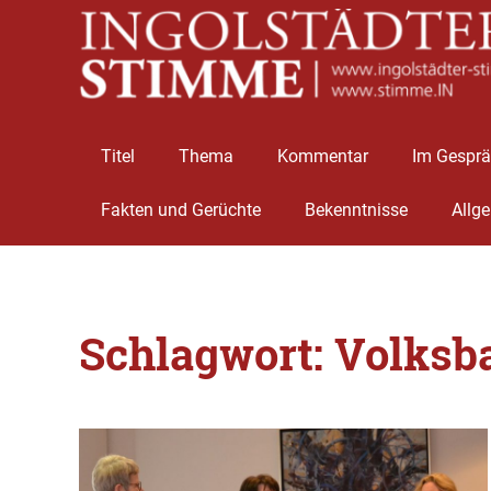
Titel
Thema
Kommentar
Im Gespr
Fakten und Gerüchte
Bekenntnisse
Allg
Zum
Inhalt
Schlagwort:
Volksb
springen