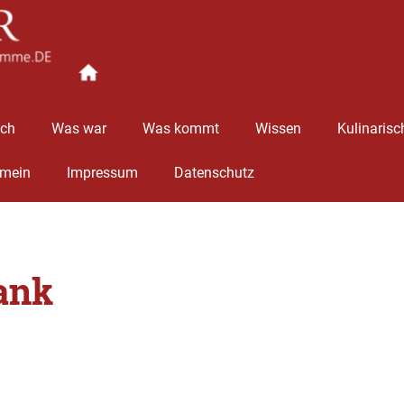
Ingolstädter
Stimme
äch
Was war
Was kommt
Wissen
Kulinarisc
emein
Impressum
Datenschutz
ank