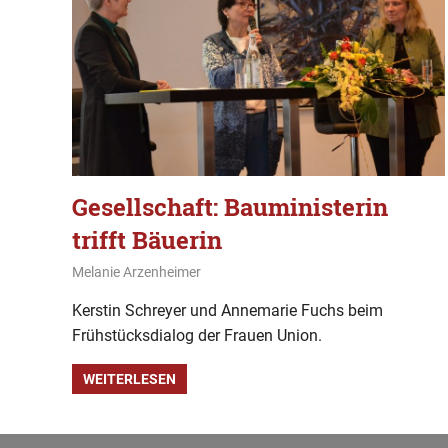
Gesellschaft: Bauministerin
trifft Bäuerin
8. März 2020
Melanie Arzenheimer
Gesellschaft
Kerstin Schreyer und Annemarie Fuchs beim
Frühstücksdialog der Frauen Union.
WEITERLESEN