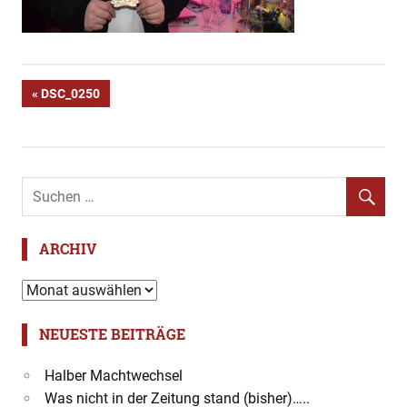
Beitragsnavigation
VORHERIGER
DSC_0250
BEITRAG:
ARCHIV
Archiv
NEUESTE BEITRÄGE
Halber Machtwechsel
Was nicht in der Zeitung stand (bisher)…..