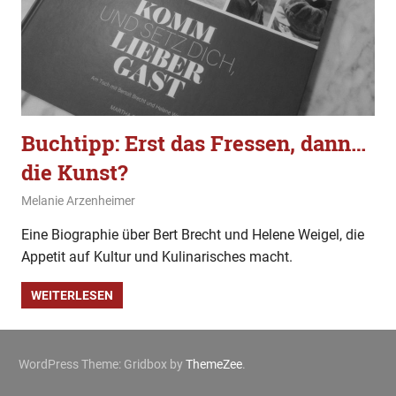
Buchtipp: Erst das Fressen, dann…
die Kunst?
12. Januar 2020
Melanie Arzenheimer
Buchtipp
Eine Biographie über Bert Brecht und Helene Weigel, die
Appetit auf Kultur und Kulinarisches macht.
WEITERLESEN
WordPress Theme: Gridbox by
ThemeZee
.