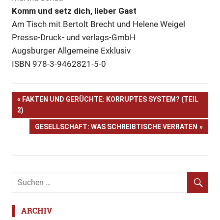
Komm und setz dich, lieber Gast
Am Tisch mit Bertolt Brecht und Helene Weigel
Presse-Druck- und verlags-GmbH
Augsburger Allgemeine Exklusiv
ISBN 978-3-9462821-5-0
Augsburg
Beitragsnavigation
VORHERIGER
FAKTEN UND GERÜCHTE: KORRUPTES SYSTEM? (TEIL
Augsburger
BEITRAG:
2)
Allgemeine
NÄCHSTER
GESELLSCHAFT: WAS SCHREIBTISCHE VERRATEN
Berlin
BEITRAG:
Biographie
Brecht
Buch
Buchtipp
DDR
ARCHIV