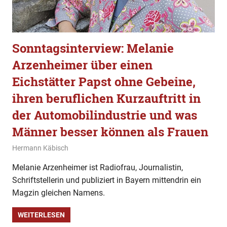
Sonntagsinterview: Melanie
Arzenheimer über einen
Eichstätter Papst ohne Gebeine,
ihren beruflichen Kurzauftritt in
der Automobilindustrie und was
Männer besser können als Frauen
4. Februar 2023
Hermann Käbisch
Allgemein
,
Gesellschaft
,
Sonntagsinterview
Melanie Arzenheimer ist Radiofrau, Journalistin,
Schriftstellerin und publiziert in Bayern mittendrin ein
Magzin gleichen Namens.
WEITERLESEN