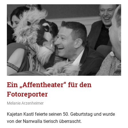
Ein „Affentheater“ für den
Fotoreporter
1. März 2020
Melanie Arzenheimer
Titel
Kajetan Kastl feierte seinen 50. Geburtstag und wurde
von der Narrwalla tierisch überrascht.