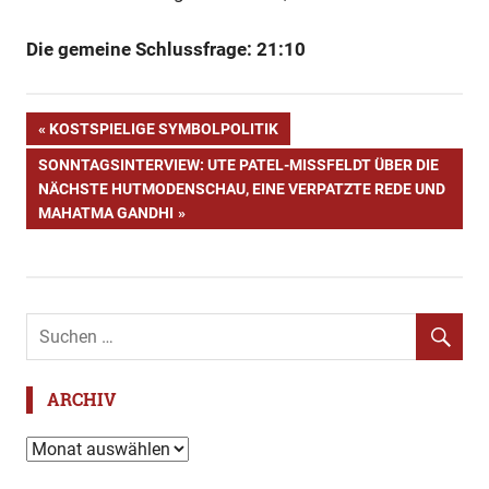
Die gemeine Schlussfrage: 21:10
Audi
Beitragsnavigation
VORHERIGER
KOSTSPIELIGE SYMBOLPOLITIK
Bayern
BEITRAG:
NÄCHSTER
SONNTAGSINTERVIEW: UTE PATEL-MISSFELDT ÜBER DIE N
Bayern
BEITRAG:
ÄCHSTE HUTMODENSCHAU, EINE VERPATZTE REDE UND M
mittendrin
AHATMA GANDHI
Eichstätt
espresso
Magazin
Frankenstein
Heinrich
VIII
ARCHIV
Ingolstadt
Archiv
London
Männer