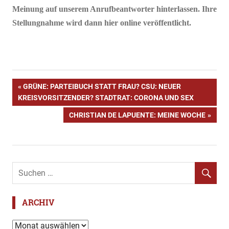
Meinung auf unserem Anrufbeantworter hinterlassen. Ihre
Stellungnahme wird dann hier online veröffentlicht.
Arzt
Beitragsnavigation
VORHERIGER
GRÜNE: PARTEIBUCH STATT FRAU? CSU: NEUER
Behandlung
BEITRAG:
KREISVORSITZENDER? STADTRAT: CORONA UND SEX
Corona
NÄCHSTER
CHRISTIAN DE LAPUENTE: MEINE WOCHE
Heilpraktiker
BEITRAG:
Käbisch
Kommentar
Masken
Medien
ARCHIV
Tagesschau
Vorbeugung
Archiv