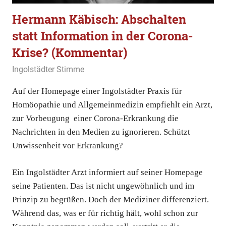
Hermann Käbisch: Abschalten
statt Information in der Corona-
Krise? (Kommentar)
23. Januar 2021
Ingolstädter Stimme
Allgemein
,
Kommentar
Auf der Homepage einer Ingolstädter Praxis für
Homöopathie und Allgemeinmedizin empfiehlt ein Arzt,
zur Vorbeugung einer Corona-Erkrankung die
Nachrichten in den Medien zu ignorieren. Schützt
Unwissenheit vor Erkrankung?
Ein Ingolstädter Arzt informiert auf seiner Homepage
seine Patienten. Das ist nicht ungewöhnlich und im
Prinzip zu begrüßen. Doch der Mediziner differenziert.
Während das, was er für richtig hält, wohl schon zur