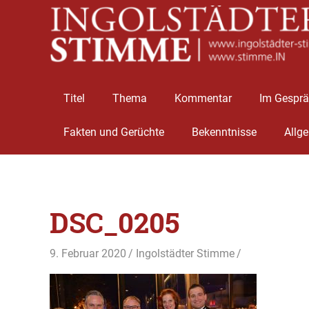
Titel
Thema
Kommentar
Im Gespr
Fakten und Gerüchte
Bekenntnisse
Allg
Zum
Inhalt
DSC_0205
springen
9. Februar 2020
Ingolstädter Stimme