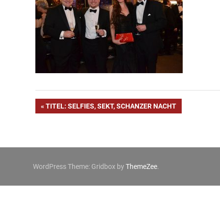
Beitragsnavigation
VORHERIGER
TITEL: SELFIES, SEKT, SCHANZER NACHT
BEITRAG:
WordPress Theme: Gridbox by
ThemeZee
.