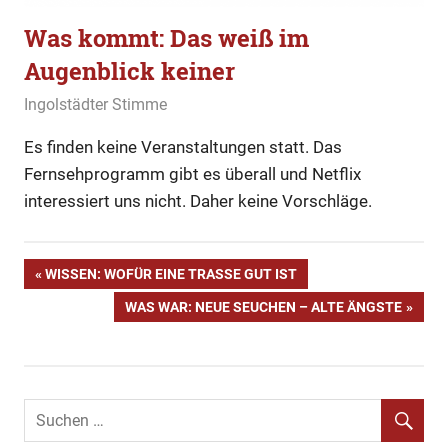
Was kommt: Das weiß im
Augenblick keiner
22. März 2020
Ingolstädter Stimme
Allgemein
Es finden keine Veranstaltungen statt. Das
Fernsehprogramm gibt es überall und Netflix
interessiert uns nicht. Daher keine Vorschläge.
Beitragsnavigation
VORHERIGER
WISSEN: WOFÜR EINE TRASSE GUT IST
BEITRAG:
NÄCHSTER
WAS WAR: NEUE SEUCHEN – ALTE ÄNGSTE
BEITRAG: