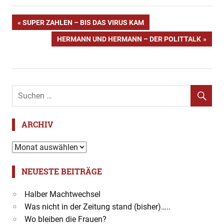
Beitragsnavigation
VORHERIGER
SUPER ZAHLEN – BIS DAS VIRUS KAM
BEITRAG:
NÄCHSTER
HERMANN UND HERMANN – DER POLITTALK
BEITRAG:
ARCHIV
Archiv
NEUESTE BEITRÄGE
Halber Machtwechsel
Was nicht in der Zeitung stand (bisher)…..
Wo bleiben die Frauen?