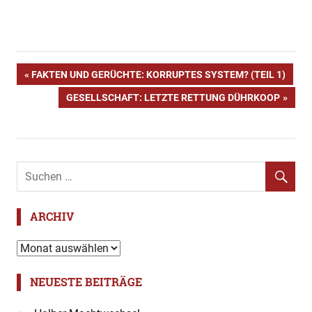
Beitragsnavigation
VORHERIGER
FAKTEN UND GERÜCHTE: KORRUPTES SYSTEM? (TEIL 1)
BEITRAG:
NÄCHSTER
GESELLSCHAFT: LETZTE RETTUNG DÜHRKOOP
BEITRAG:
ARCHIV
Archiv
NEUESTE BEITRÄGE