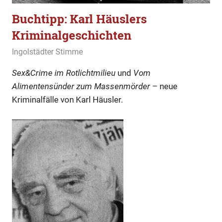
Buchtipp: Karl Häuslers
Kriminalgeschichten
29. Dezember 2019
Ingolstädter Stimme
Allgemein
Sex&Crime im Rotlichtmilieu
und
Vom
Alimentensünder zum Massenmörder
– neue
Kriminalfälle von Karl Häusler.