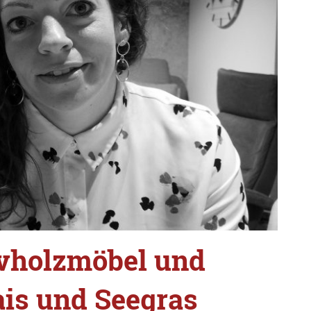
ivholzmöbel und
ais und Seegras