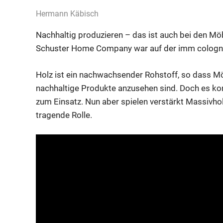
26. Januar 2020
Hermann Käbisch
Allgemein
,
Gesellschaft
,
Was komm
Nachhaltig produzieren – das ist auch bei den Mö
Schuster Home Company war auf der imm cologne
Holz ist ein nachwachsender Rohstoff, so dass Möbe
nachhaltige Produkte anzusehen sind. Doch es k
zum Einsatz. Nun aber spielen verstärkt Massivho
tragende Rolle.