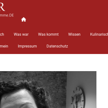
Ingolstädter
Stimme
äch
Was war
Was kommt
Wissen
Kulinarisc
emein
Impressum
Datenschutz