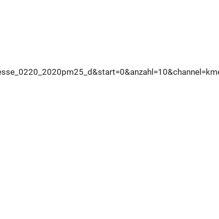
sse_0220_2020pm25_d&start=0&anzahl=10&channel=kme