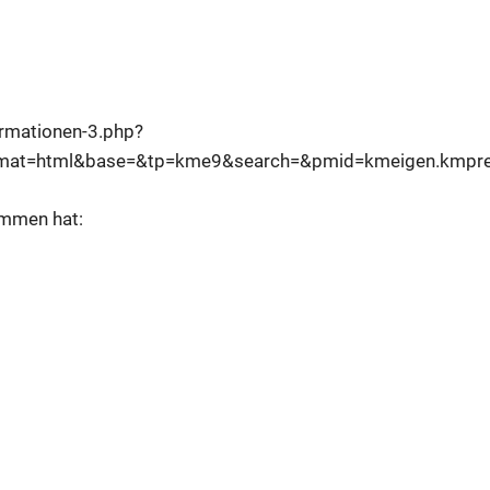
ormationen-3.php?
mat=html&base=&tp=kme9&search=&pmid=kmeigen.kmpre
ommen hat: