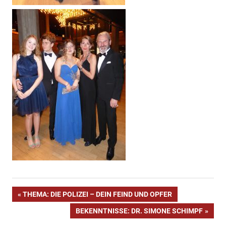
Ballnacht
Beitragsnavigation
VORHERIGER
THEMA: DIE POLIZEI – DEIN FEIND UND OPFER
Festsaal
BEITRAG:
NÄCHSTER
BEKENNTNISSE: DR. SIMONE SCHIMPF
Ingolstadt
BEITRAG: