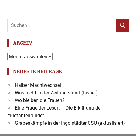
Polonaise
Salonorchester
Stadttheater
Synphonisches
Salonorchester
ARCHIV
Walzer
Archiv
Wien
NEUESTE BEITRÄGE
Halber Machtwechsel
Was nicht in der Zeitung stand (bisher)…..
Wo bleiben die Frauen?
Eine Frage der Lesart – Die Erklärung der
“Elefantenrunde”
Grabenkämpfe in der Ingolstädter CSU (aktualisiert)