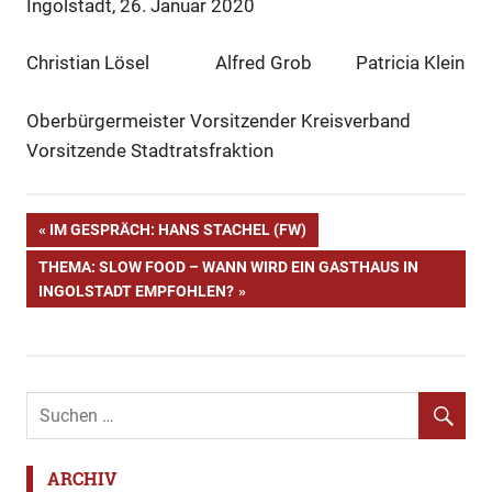
Ingolstadt, 26. Januar 2020
Christian Lösel Alfred Grob Patricia Klein
Oberbürgermeister Vorsitzender Kreisverband
Vorsitzende Stadtratsfraktion
CSU
Beitragsnavigation
VORHERIGER
IM GESPRÄCH: HANS STACHEL (FW)
Ingolstadt
BEITRAG:
NÄCHSTER
THEMA: SLOW FOOD – WANN WIRD EIN GASTHAUS IN
Kommunalwahl
BEITRAG:
INGOLSTADT EMPFOHLEN?
Korruption
Lehmann
Lösel
Makler
Mißlbeck
ARCHIV
Oberbürgermeister