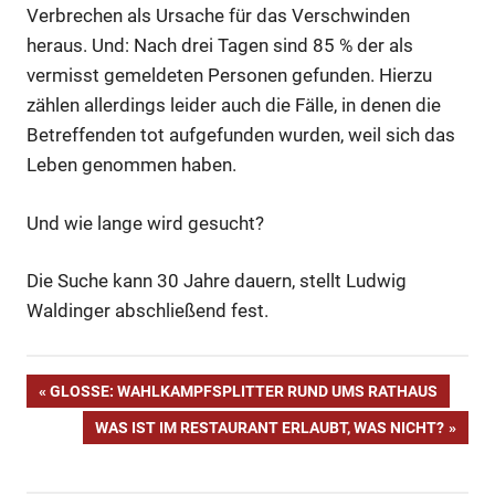
Verbrechen als Ursache für das Verschwinden
heraus. Und: Nach drei Tagen sind 85 % der als
vermisst gemeldeten Personen gefunden. Hierzu
zählen allerdings leider auch die Fälle, in denen die
Betreffenden tot aufgefunden wurden, weil sich das
Leben genommen haben.
Und wie lange wird gesucht?
Die Suche kann 30 Jahre dauern, stellt Ludwig
Waldinger abschließend fest.
Polizei
Beitragsnavigation
VORHERIGER
GLOSSE: WAHLKAMPFSPLITTER RUND UMS RATHAUS
Straftat
BEITRAG:
NÄCHSTER
WAS IST IM RESTAURANT ERLAUBT, WAS NICHT?
Suchaktion
BEITRAG:
Verbrechen