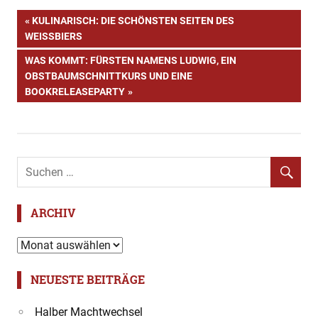
40
Beitragsnavigation
VORHERIGER
KULINARISCH: DIE SCHÖNSTEN SEITEN DES
Tage
BEITRAG:
WEISSBIERS
Alkohol
NÄCHSTER
WAS KOMMT: FÜRSTEN NAMENS LUDWIG, EIN
Aschermittwoch
BEITRAG:
OBSTBAUMSCHNITTKURS UND EINE
Bistum
BOOKRELEASEPARTY
Eichstätt
Christen
Evangelisch
Fasten
Fisch
ARCHIV
Klima
Luther
Archiv
Ostern
NEUESTE BEITRÄGE
Pessimismus
Superhelden
Halber Machtwechsel