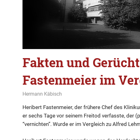
Fakten und Gerüch
Fastenmeier im Verg
23. Februar 2020
Hermann Käbisch
Allgemein
,
Fakten und Gerüchte
,
Ko
Heribert Fastenmeier, der frühere Chef des Kliniku
er sechs Tage vor seinem Freitod verfasste, der (p
“vernichten”. Wurde er im Vergleich zu Alfred Le