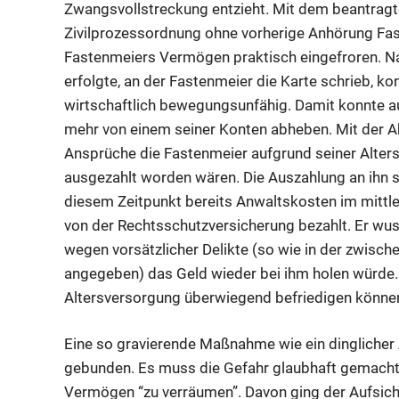
Zwangsvollstreckung entzieht. Mit dem beantragt
Zivilprozessordnung ohne vorherige Anhörung Fas
Fastenmeiers Vermögen praktisch eingefroren. Nac
erfolgte, an der Fastenmeier die Karte schrieb, k
wirtschaftlich bewegungsunfähig. Damit konnte au
mehr von einem seiner Konten abheben. Mit der Akti
Ansprüche die Fastenmeier aufgrund seiner Alter
ausgezahlt worden wären. Die Auszahlung an ihn s
diesem Zeitpunkt bereits Anwaltskosten im mittle
von der Rechtsschutzversicherung bezahlt. Er wuss
wegen vorsätzlicher Delikte (so wie in der zwisch
angegeben) das Geld wieder bei ihm holen würde.
Altersversorgung überwiegend befriedigen können
Eine so gravierende Maßnahme wie ein dinglicher 
gebunden. Es muss die Gefahr glaubhaft gemacht 
Vermögen “zu verräumen”. Davon ging der Aufsichts