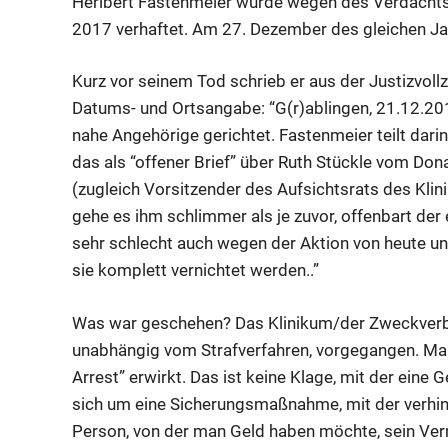
Heribert Fastenmeier wurde wegen des Verdachts 
2017 verhaftet. Am 27. Dezember des gleichen Ja
Kurz vor seinem Tod schrieb er aus der Justizvoll
Datums- und Ortsangabe: “G(r)ablingen, 21.12.2017
nahe Angehörige gerichtet. Fastenmeier teilt darin
das als “offener Brief” über Ruth Stückle vom Don
(zugleich Vorsitzender des Aufsichtsrats des Kli
gehe es ihm schlimmer als je zuvor, offenbart der 
sehr schlecht auch wegen der Aktion von heute und
sie komplett vernichtet werden..”
Was war geschehen? Das Klinikum/der Zweckverban
unabhängig vom Strafverfahren, vorgegangen. Man
Arrest” erwirkt. Das ist keine Klage, mit der eine
sich um eine Sicherungsmaßnahme, mit der verhind
Person, von der man Geld haben möchte, sein Ver