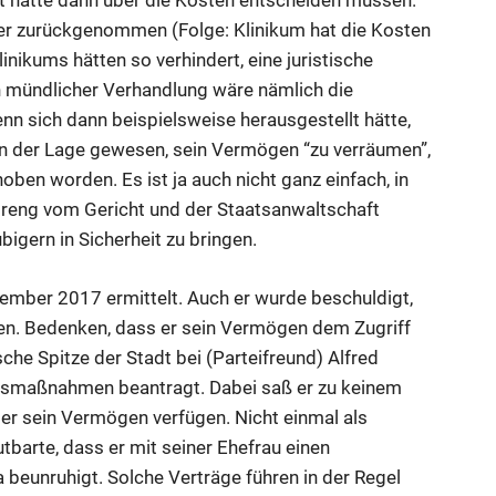
ht hätte dann über die Kosten entscheiden müssen.
er zurückgenommen (Folge: Klinikum hat die Kosten
inikums hätten so verhindert, eine juristische
ch mündlicher Verhandlung wäre nämlich die
n sich dann beispielsweise herausgestellt hätte,
in der Lage gewesen, sein Vermögen “zu verräumen”,
oben worden. Es ist ja auch nicht ganz einfach, in
reng vom Gericht und der Staatsanwaltschaft
gern in Sicherheit zu bringen.
mber 2017 ermittelt. Auch er wurde beschuldigt,
ben. Bedenken, dass er sein Vermögen dem Zugriff
sche Spitze der Stadt bei (Parteifreund) Alfred
gsmaßnahmen beantragt. Dabei saß er zu keinem
ber sein Vermögen verfügen. Nicht einmal als
barte, dass er mit seiner Ehefrau einen
beunruhigt. Solche Verträge führen in der Regel