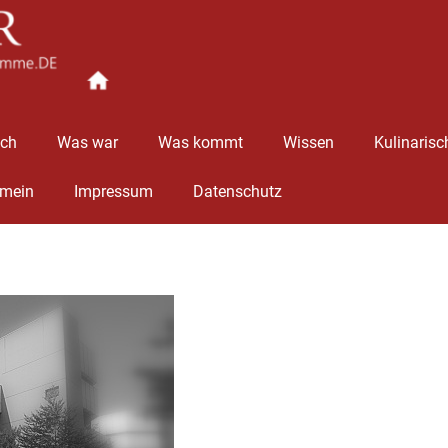
Ingolstädter
Stimme
äch
Was war
Was kommt
Wissen
Kulinarisc
emein
Impressum
Datenschutz