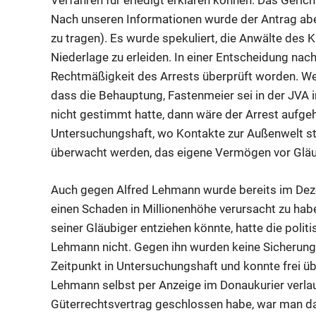
Verfahren für erledigt erklären können. Das Geric
Nach unseren Informationen wurde der Antrag ab
zu tragen). Es wurde spekuliert, die Anwälte des Kl
Niederlage zu erleiden. In einer Entscheidung na
Rechtmäßigkeit des Arrests überprüft worden. Wen
dass die Behauptung, Fastenmeier sei in der JVA 
nicht gestimmt hatte, dann wäre der Arrest aufgeh
Untersuchungshaft, wo Kontakte zur Außenwelt st
überwacht werden, das eigene Vermögen vor Gläubi
Auch gegen Alfred Lehmann wurde bereits im Deze
einen Schaden in Millionenhöhe verursacht zu ha
seiner Gläubiger entziehen könnte, hatte die politi
Lehmann nicht. Gegen ihn wurden keine Sicherun
Zeitpunkt in Untersuchungshaft und konnte frei ü
Lehmann selbst per Anzeige im Donaukurier verlaut
Güterrechtsvertrag geschlossen habe, war man da 