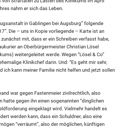
von Straftaten zu Lasten des Klinikums im April
hres nahm er sich das Leben.
zugsanstalt in Gablingen bei Augsburg” folgende
”. Die – uns in Kopie vorliegende – Karte ist an
 zunächst mit, dass er ein Schreiben verfasst habe,
aukurier an Oberbürgermeister Christian Lösel
nikums) weitergeleitet werde. Wegen “Lösel & Co”
ehemalige Klinikchef darin. Und: “Es geht mir sehr,
 ich kann meiner Familie nicht helfen und jetzt sollen
d war gegen Fastenmeier zivilrechtlich, also
 hatte gegen ihn einen sogenannten “dinglichen
 Geldforderung eingeklagt wird. Vielmehr handelt es
ert werden kann, dass ein Schuldner, also eine
mögen “verräumt”, also der möglichen, künftigen