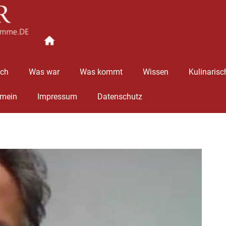
Ingolstädter
Stimme
äch
Was war
Was kommt
Wissen
Kulinarisc
emein
Impressum
Datenschutz