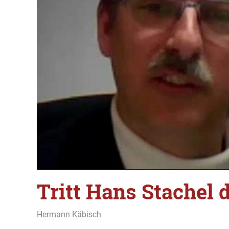
Tritt Hans Stachel 
30. April 2020
Hermann Käbisch
Allgemein
,
Im Gespräch
,
Thema