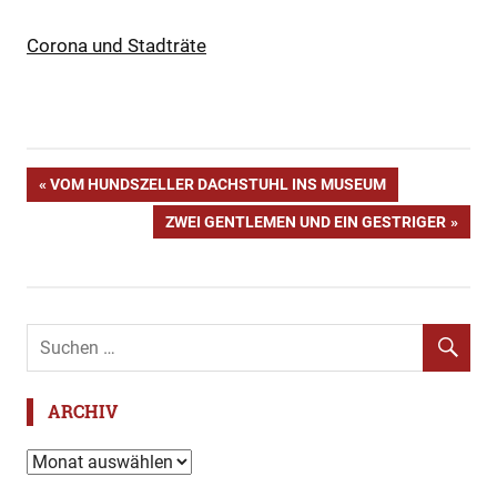
Corona und Stadträte
Alfred
Beitragsnavigation
VORHERIGER
VOM HUNDSZELLER DACHSTUHL INS MUSEUM
Grob
BEITRAG:
NÄCHSTER
ZWEI GENTLEMEN UND EIN GESTRIGER
BGI
BEITRAG:
Bürgermeister
Christian
Lange
CSU
Deneke-
Stoll
ARCHIV
FDP
Archiv
Grüne