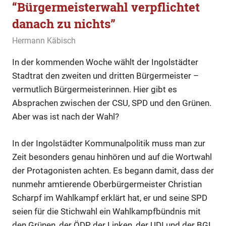
“Bürgermeisterwahl verpflichtet
danach zu nichts”
1. Mai 2020
Hermann Käbisch
Im Gespräch
,
Thema
In der kommenden Woche wählt der Ingolstädter
Stadtrat den zweiten und dritten Bürgermeister –
vermutlich Bürgermeisterinnen. Hier gibt es
Absprachen zwischen der CSU, SPD und den Grünen.
Aber was ist nach der Wahl?
In der Ingolstädter Kommunalpolitik muss man zur
Zeit besonders genau hinhören und auf die Wortwahl
der Protagonisten achten. Es begann damit, dass der
nunmehr amtierende Oberbürgermeister Christian
Scharpf im Wahlkampf erklärt hat, er und seine SPD
seien für die Stichwahl ein Wahlkampfbündnis mit
den Grünen, der ÖDP, der Linken, der UDI und der BGI